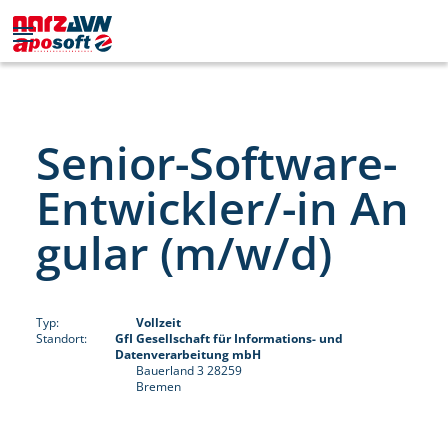
Senior-Software-
Entwickler/-in An
gular (m/w/d)
Typ:
Vollzeit
Standort:
GfI Gesellschaft für Informations- und
Datenverarbeitung mbH
Bauerland 3 28259
Bremen