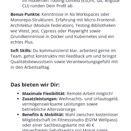
im modernen Tooling-Umfeld (ESLint, Git, Angular
CLI) runden Dein Profil ab.
Bonus-Punkte:
Kenntnisse in Nx Workspaces oder
Monorepo-Strukturen, Erfahrung mit Micro-Frontend-
Architektur (Module Federation), Testing-Bibliotheken
wie Vitest, Jest, Cypress oder Playwright sowie
Grundkenntnisse in Docker und Kubernetes sind ein
echtes Plus.
Soft Skills:
Du kommunizierst klar, arbeitest gerne im
Team, gehst konstruktiv mit Feedback um und bringst
Qualitätsbewusstsein sowie Verantwortungsgefühl mit
in den Arbeitsalltag.
Das bieten wir Dir:
Maximale Flexibilität:
Remote-Arbeit möglich!
Zusatzleistungen:
Weihnachts- und Urlaubsgeld,
vermögenswirksame Leistungen sowie
betriebliche Altersvorsorge.
Benefits & Mobilität:
Wahl zwischen kostenloser
Mitgliedschaft im Fitnessstudio (EGYM Wellpass)
oder einer Sachbezugskarte mit 40 €
steuerfreiem Gehaltsextra pro Monat sowie