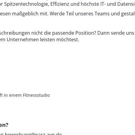
 Spitzentechnologie, Effizienz und höchste IT- und Datensi
esen maßgeblich mit. Werde Teil unseres Teams und gestalt
usschreibungen nicht die passende Position? Dann sende un
rem Unternehmen leisten möchtest.
t in einem Fitnessstudio
ten?
an
bewerbung@narz-avn.de