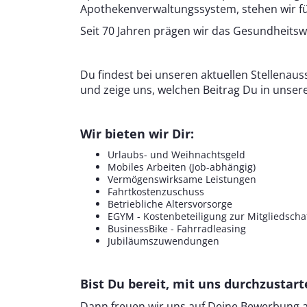
Apothekenverwaltungssystem, stehen wir für
Seit 70 Jahren prägen wir das Gesundheitsw
Du findest bei unseren aktuellen Stellena
und zeige uns, welchen Beitrag Du in unse
Wir bieten wir Dir:
Urlaubs- und Weihnachtsgeld
Mobiles Arbeiten (Job-abhängig)
Vermögenswirksame Leistungen
Fahrtkostenzuschuss
Betriebliche Altersvorsorge
EGYM - Kostenbeteiligung zur Mitgliedschaf
BusinessBike - Fahrradleasing
Jubiläumszuwendungen
Bist Du bereit, mit uns durchzustar
Dann freuen wir uns auf Deine Bewerbung 